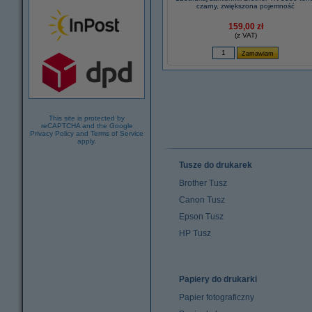
czarny, zwiększona pojemność
159,00 zł
(z VAT)
This site is protected by
reCAPTCHA and the Google
Privacy Policy
and
Terms of Service
apply.
Tusze do drukarek
Brother Tusz
Canon Tusz
Epson Tusz
HP Tusz
Papiery do drukarki
Papier fotograficzny