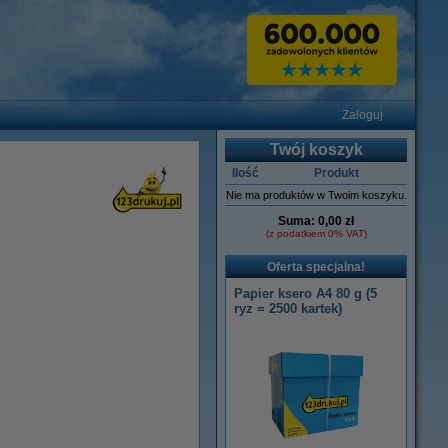
Zaloguj
Twój koszyk
Ilość
Produkt
Nie ma produktów w Twoim koszyku.
Suma:
0,00 zł
(z podatkiem 0% VAT)
Oferta specjalna!
Papier ksero A4 80 g (5
ryz = 2500 kartek)