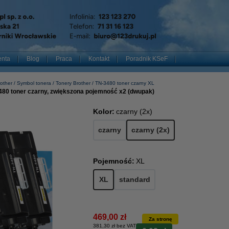
enta
Blog
Praca
Kontakt
Poradnik KSeF
other
Symbol tonera
Tonery Brother
TN-3480 toner czarny XL
480 toner czarny, zwiększona pojemność x2 (dwupak)
Kolor:
czarny (2x)
czarny
czarny (2x)
Pojemność:
XL
XL
standard
469,00 zł
Za stronę
381,30 zł bez VAT