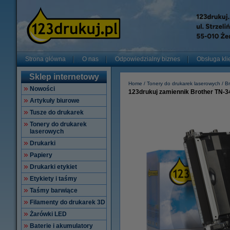
Strona główna
O nas
Odpowiedzialny biznes
Obsługa kli
Sklep internetowy
Home
Tonery do drukarek laserowych
Br
Nowości
123drukuj zamiennik Brother TN-3
Artykuły biurowe
Tusze do drukarek
Tonery do drukarek
laserowych
Drukarki
Papiery
Drukarki etykiet
Etykiety i taśmy
Taśmy barwiące
Filamenty do drukarek 3D
Żarówki LED
Baterie i akumulatory