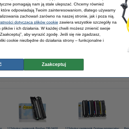
lityczne pomagają nam ją stale ulepszać. Chcemy również
, które odpowiadają Twoim zainteresowaniom, dlatego używamy
alizowania zachowań zarówno na naszej stronie, jak i poza nią.
watności dotycząca plików cookie
zawiera wszystkie szczegóły na
 g/m2 (2500 szt.), 123drukuj (5 ryz)
 plików i ich działania. W każdej chwili możesz zmienić swoje
 „Zaakceptuj”, aby wyrazić zgodę. Jeśli się nie zgadzasz,
liki cookie niezbędne do działania strony – funkcjonalne i
 g/m2 (500 szt.), 123drukuj
ć
Zaakceptuj
er
123drukuj zamiennik Brother DR-3400
123drukuj zamiennik Zestaw promocyjny:
Bro