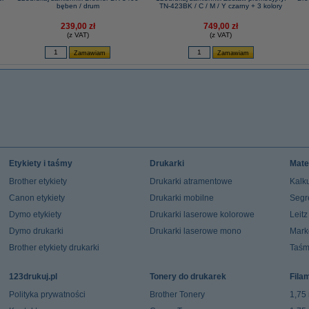
bęben / drum
TN-423BK / C / M / Y czarny + 3 kolory
239,00 zł
749,00 zł
(z VAT)
(z VAT)
Etykiety i taśmy
Drukarki
Mate
Brother etykiety
Drukarki atramentowe
Kalku
Canon etykiety
Drukarki mobilne
Segr
Dymo etykiety
Drukarki laserowe kolorowe
Leit
Dymo drukarki
Drukarki laserowe mono
Mark
Brother etykiety drukarki
Taśm
123drukuj.pl
Tonery do drukarek
Fila
Polityka prywatności
Brother Tonery
1,75