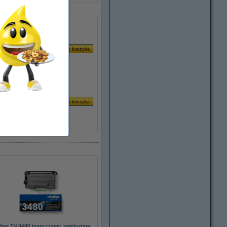
ther TN-3480 toner czarny, zwiększona