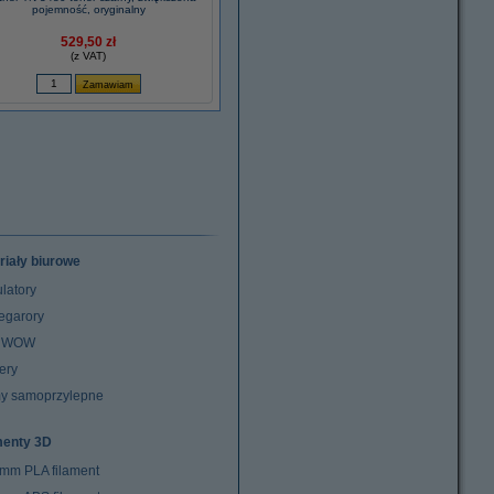
pojemność, oryginalny
529,50 zł
(z VAT)
riały biurowe
latory
egarory
z WOW
ery
y samoprzylepne
menty 3D
 mm PLA filament