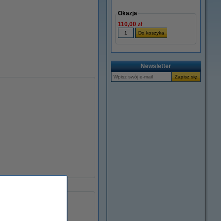
Okazja
110,00 zł
Newsletter
czarny (2x)
toner