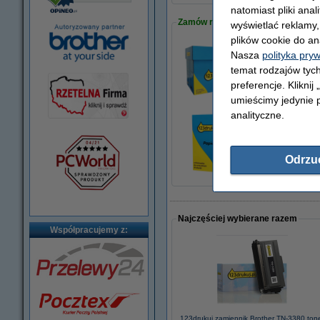
natomiast pliki ana
Zamów razem
wyświetlać reklamy
plików cookie do an
Nasza
polityka pry
Papier ksero A4 80
temat rodzajów tych
110,00 zł
preferencje. Kliknij
umieścimy jedynie p
analityczne.
Papier ksero A4 80
23,00 zł
Odrzu
Najczęściej wybierane razem
Współpracujemy z:
123drukuj zamiennik Brother TN-3380 ton