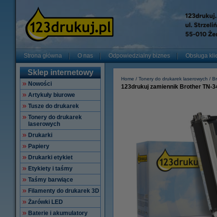
Strona główna
O nas
Odpowiedzialny biznes
Obsługa kli
Sklep internetowy
Home
Tonery do drukarek laserowych
Br
Nowości
123drukuj zamiennik Brother TN-3
Artykuły biurowe
Tusze do drukarek
Tonery do drukarek
laserowych
Drukarki
Papiery
Drukarki etykiet
Etykiety i taśmy
Taśmy barwiące
Filamenty do drukarek 3D
Żarówki LED
Baterie i akumulatory