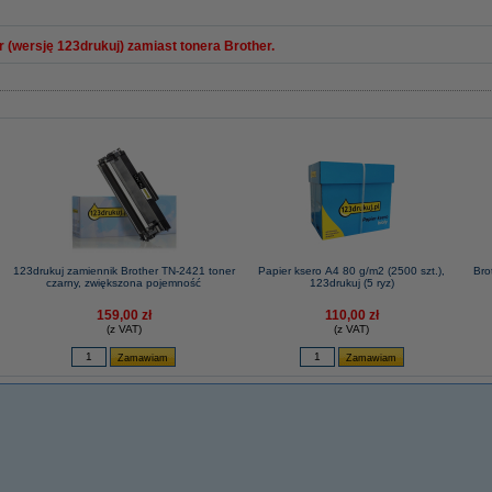
 (wersję 123drukuj) zamiast tonera Brother.
123drukuj zamiennik Brother TN-2421 toner
Papier ksero A4 80 g/m2 (2500 szt.),
Bro
czarny, zwiększona pojemność
123drukuj (5 ryz)
159,00 zł
110,00 zł
(z VAT)
(z VAT)