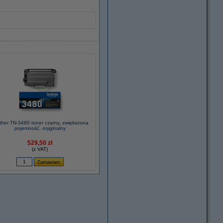
ther TN-3480 toner czarny, zwiększona
pojemność, oryginalny
529,50 zł
(z VAT)