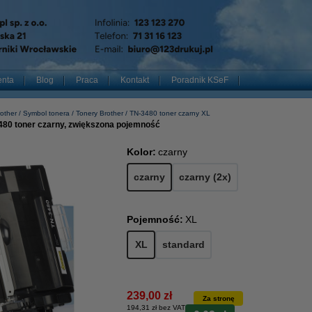
enta
Blog
Praca
Kontakt
Poradnik KSeF
other
Symbol tonera
Tonery Brother
TN-3480 toner czarny XL
480 toner czarny, zwiększona pojemność
Kolor:
czarny
czarny
czarny (2x)
Pojemność:
XL
XL
standard
239,00 zł
Za stronę
194,31 zł bez VAT