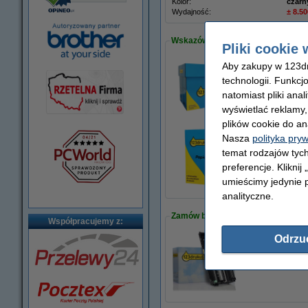
Kolor:
czarn
Wydajność:
± 8.50
Wskazówka: zamów papier
Pliki cookie 
Aby zakupy w 123dru
technologii. Funkcj
Papier ksero A4 80
110,00 zł
natomiast pliki ana
wyświetlać reklamy
plików cookie do an
Nasza
polityka pry
Papier ksero A4 80
temat rodzajów tych
23,00 zł
preferencje. Kliknij
umieścimy jedynie p
analityczne.
Zamów bęben
Współpracujemy z:
Odrzu
123drukuj zamienn
239,00 zł