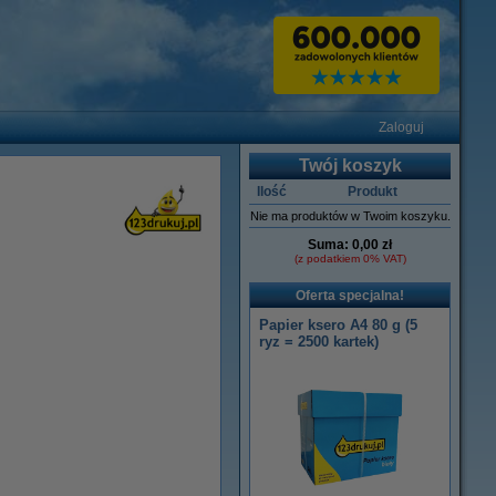
Zaloguj
Twój koszyk
Ilość
Produkt
Nie ma produktów w Twoim koszyku.
Suma:
0,00 zł
(z podatkiem 0% VAT)
Oferta specjalna!
Papier ksero A4 80 g (5
ryz = 2500 kartek)