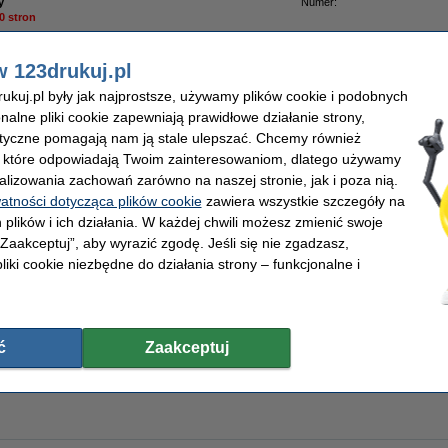
y
Numer:
0 stron
w 123drukuj.pl
kuj.pl były jak najprostsze, używamy plików cookie i podobnych
onalne pliki cookie zapewniają prawidłowe działanie strony,
 g/m2 (2500 szt.), 123drukuj (5 ryz)
lityczne pomagają nam ją stale ulepszać. Chcemy również
, które odpowiadają Twoim zainteresowaniom, dlatego używamy
alizowania zachowań zarówno na naszej stronie, jak i poza nią.
watności dotycząca plików cookie
zawiera wszystkie szczegóły na
 g/m2 (500 szt.), 123drukuj
 plików i ich działania. W każdej chwili możesz zmienić swoje
 „Zaakceptuj”, aby wyrazić zgodę. Jeśli się nie zgadzasz,
liki cookie niezbędne do działania strony – funkcjonalne i
ć
Zaakceptuj
ik Brother DR-3400 bęben / drum