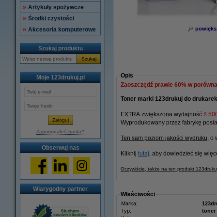
Artykuły spożywcze
Środki czystości
powięks
Akcesoria komputerowe
Szukaj produktu
Szukaj
Opis
Moje 123drukuj.pl
Zaoszczędź prawie
60%
w porównan
Toner marki 123drukuj do drukarek
EXTRA zwiększona wydajność
8.500
Wyprodukowany przez fabrykę posiad
Zapomniałeś hasła?
Ten sam poziom jakości wydruku
, o 
Obserwuj nas
Kliknij
tutaj
, aby dowiedzieć się więc
Oczywiście, także na ten produkt 123druk
Wiarygodny partner
Właściwości
Marka:
123dr
Typ:
toner