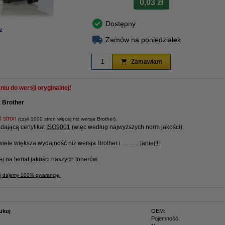
0,03 zł
Dostępny
z
Zamów na poniedziałek
Zamawiam
iu do wersji oryginalnej!
 Brother
 stron
.
(czyli 1000 stron więcej niż wersja Brother)
ającą certyfikat
ISO9001
(więc według najwyższych norm jakości).
wiele większa wydajność niż wersja Brother i ...........
taniej!!!
ej na temat jakości naszych tonerów.
uj dajemy 100% gwarancję.
ukuj
OEM:
Pojemność: