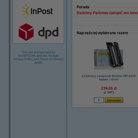
Porada
Radzimy Państwu zakupić ten toner
Najczęściej wybierane razem
This site is protected by
reCAPTCHA and the Google
Privacy Policy
and
Terms of Service
apply.
123drukuj zamiennik Brother DR-3400
bęben / drum
239,00 zł
(z VAT)