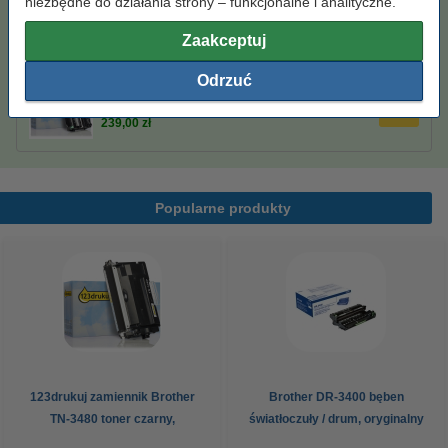
niezbędne do działania strony – funkcjonalne i analityczne.
23,00 zł
Zaakceptuj
Zamów bęben
Odrzuć
123drukuj zamiennik Brother DR-3400 bęben /
drum
239,00 zł
Popularne produkty
123drukuj zamiennik Brother
Brother DR-3400 bęben
TN-3480 toner czarny,
światłoczuły / drum, oryginalny
zwiększona pojemność