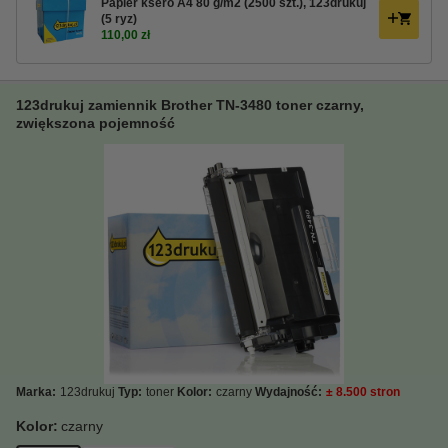
Papier ksero A4 80 g/m2 (2500 szt.), 123drukuj
(5 ryz)
110,00 zł
123drukuj zamiennik Brother TN-3480 toner czarny,
zwiększona pojemność
Marka:
123drukuj
Typ:
toner
Kolor:
czarny
Wydajność:
± 8.500 stron
Kolor:
czarny