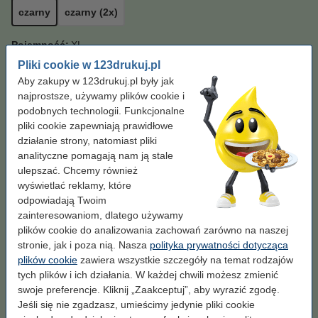
czarny
czarny (2x)
Pojemność:
XL
Pliki cookie w 123drukuj.pl
XL
standard
Aby zakupy w 123drukuj.pl były jak
najprostsze, używamy plików cookie i
Kliknij i sprawdź całą specyfikacje
podobnych technologii. Funkcjonalne
Zaoszczędź prawie
60%
w porównaniu do wersji oryginalnej!
pliki cookie zapewniają prawidłowe
Dostępny
Zamów z Pocztex na jutro!
działanie strony, natomiast pliki
analityczne pomagają nam ją stale
Za stronę
0,03 zł
ulepszać. Chcemy również
wyświetlać reklamy, które
239,00 zł
Zamawiam
odpowiadają Twoim
zainteresowaniom, dlatego używamy
Wskazówka: zamów papier
plików cookie do analizowania zachowań zarówno na naszej
stronie, jak i poza nią. Nasza
polityka prywatności dotycząca
Papier ksero A4 80 g/m2 (2500 szt.), 123drukuj
plików cookie
zawiera wszystkie szczegóły na temat rodzajów
(5 ryz)
tych plików i ich działania. W każdej chwili możesz zmienić
110,00 zł
swoje preferencje. Kliknij „Zaakceptuj”, aby wyrazić zgodę.
Jeśli się nie zgadzasz, umieścimy jedynie pliki cookie
Papier ksero A4 80 g/m2 (500 szt.), 123drukuj