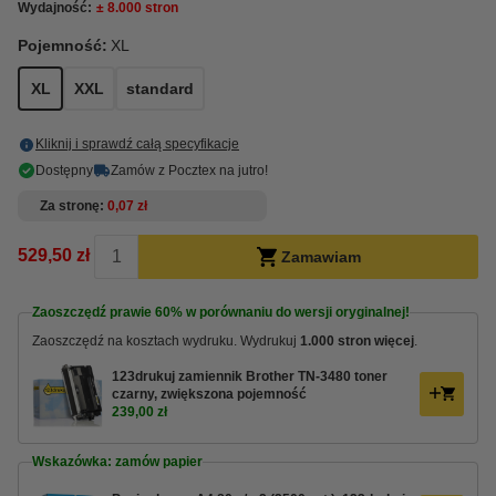
Wydajność:
± 8.000 stron
Pojemność:
XL
XL
XXL
standard
Kliknij i sprawdź całą specyfikacje
Dostępny
Zamów z Pocztex na jutro!
Za stronę
0,07 zł
529,50 zł
Zamawiam
Zaoszczędź prawie
60%
w porównaniu do wersji oryginalnej!
Zaoszczędź na kosztach wydruku. Wydrukuj
1.000 stron więcej
.
123drukuj zamiennik Brother TN-3480 toner
czarny, zwiększona pojemność
239,00 zł
Wskazówka: zamów papier