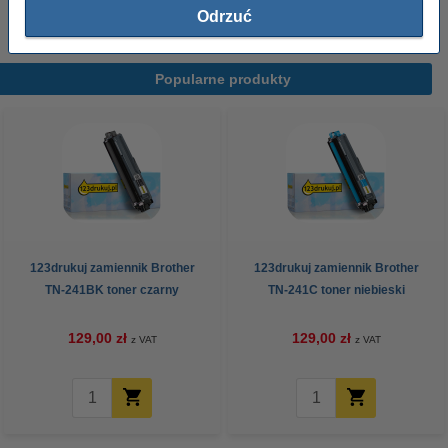
tonera Brother.
Odrzuć
Popularne produkty
123drukuj zamiennik Brother
123drukuj zamiennik Brother
TN-241BK toner czarny
TN-241C toner niebieski
129,00 zł
129,00 zł
z VAT
z VAT