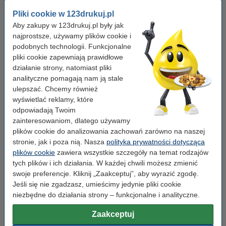
Pojemność:
standard
Pliki cookie w 123drukuj.pl
Marka:
123drukuj
Aby zakupy w 123drukuj.pl były jak
najprostsze, używamy plików cookie i
Wydajność:
± 1.600 stron
podobnych technologii. Funkcjonalne
pliki cookie zapewniają prawidłowe
OEM:
TN241Y
działanie strony, natomiast pliki
Numer artykułu:
029429
analityczne pomagają nam ją stale
ulepszać. Chcemy również
Kolor:
żółty
wyświetlać reklamy, które
Typ:
toner
odpowiadają Twoim
zainteresowaniom, dlatego używamy
Numer:
TN241Y
plików cookie do analizowania zachowań zarówno na naszej
stronie, jak i poza nią. Nasza
polityka prywatności dotycząca
plików cookie
zawiera wszystkie szczegóły na temat rodzajów
Wskazówka: zamów papier
tych plików i ich działania. W każdej chwili możesz zmienić
Papier ksero A4 80 g/m2 (2500 szt.), 123drukuj
swoje preferencje. Kliknij „Zaakceptuj”, aby wyrazić zgodę.
(5 ryz)
Jeśli się nie zgadzasz, umieścimy jedynie pliki cookie
110,00 zł
niezbędne do działania strony – funkcjonalne i analityczne.
Porada
Zaakceptuj
Radzimy Państwu zakupić ten toner (wersję 123drukuj) zamiast