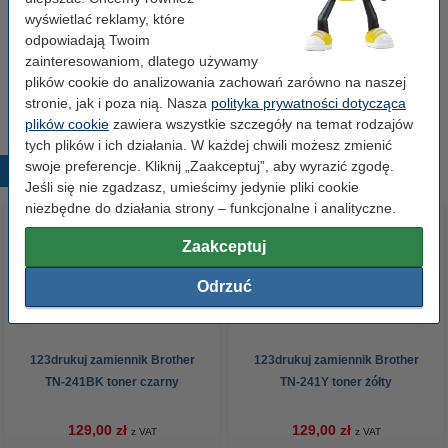
wyświetlać reklamy, które
Zamów czarny
odpowiadają Twoim
123drukuj zamiennik Brother TN-241BK toner
zainteresowaniom, dlatego używamy
czarny
plików cookie do analizowania zachowań zarówno na naszej
129,00 zł
stronie, jak i poza nią. Nasza
polityka prywatności dotycząca
plików cookie
zawiera wszystkie szczegóły na temat rodzajów
tych plików i ich działania. W każdej chwili możesz zmienić
swoje preferencje. Kliknij „Zaakceptuj”, aby wyrazić zgodę.
Popularne produkty
Jeśli się nie zgadzasz, umieścimy jedynie pliki cookie
niezbędne do działania strony – funkcjonalne i analityczne.
Zaakceptuj
Odrzuć
123drukuj zamiennik Brother
123drukuj zamiennik Brother
TN-241BK toner czarny
TN-241Y toner żółty
129,00 zł
129,00 zł
z VAT
z VAT