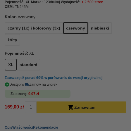
Pojemność:
XL
Marka:
123drukuj
Wydajność:
± 2.500 stron
OEM:
TN245M
Kolor:
czerwony
czarny (1x) i kolorowy (3x)
czerwony
niebieski
żółty
Pojemność:
XL
XL
standard
Zaoszczędź ponad
60%
w porównaniu do wersji oryginalnej!
Dostępny
Zamów na wtorek
Za stronę
0,07 zł
169,00 zł
Zamawiam
Opis
Właściwości
Rekomendacje