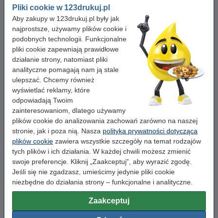
Pliki cookie w 123drukuj.pl
Marka:
123drukuj
Aby zakupy w 123drukuj.pl były jak
Wydajność:
± 2.500 stron
najprostsze, używamy plików cookie i
podobnych technologii. Funkcjonalne
OEM:
TN245M
pliki cookie zapewniają prawidłowe
działanie strony, natomiast pliki
Numer artykułu:
029433
analityczne pomagają nam ją stale
Kolor:
czerwony
ulepszać. Chcemy również
wyświetlać reklamy, które
Typ:
toner
odpowiadają Twoim
Numer:
TN245M
zainteresowaniom, dlatego używamy
plików cookie do analizowania zachowań zarówno na naszej
stronie, jak i poza nią. Nasza
polityka prywatności dotycząca
Wskazówka: zamów papier
plików cookie
zawiera wszystkie szczegóły na temat rodzajów
tych plików i ich działania. W każdej chwili możesz zmienić
Papier ksero A4 80 g/m2 (2500 szt.), 123drukuj
(5 ryz)
swoje preferencje. Kliknij „Zaakceptuj”, aby wyrazić zgodę.
110,00 zł
Jeśli się nie zgadzasz, umieścimy jedynie pliki cookie
niezbędne do działania strony – funkcjonalne i analityczne.
Porada
Radzimy Państwu zakupić ten toner (wersję 123drukuj) zamiast
Zaakceptuj
tonera Brother.