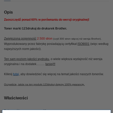
Opis
Zaoszczędź ponad
60%
w porównaniu do wersji oryginalnej!
Toner marki 123drukuj do drukarek Brother.
Zwiększona pojemność
2.500 stron
.
(czyli 300 stron więcej niż wersja Brother)
Wyprodukowany przez fabrykę posiadającą certyfikat
ISO9001
(więc według
najwyższych norm jakości).
Ten sam poziom jakości wydruku
, o wiele większa wydajność niż wersja
oryginalna i na dodatek...........
taniej!!!
Kliknij
tutaj
, aby dowiedzieć się więcej na temat jakości naszych tonerów.
Oczywiście, także na ten produkt 123drukuj dajemy 100% gwarancję.
Właściwości
Pojemność:
XL