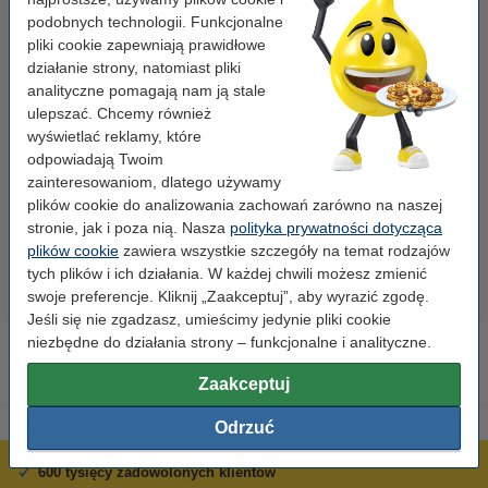
podobnych technologii. Funkcjonalne
pliki cookie zapewniają prawidłowe
działanie strony, natomiast pliki
analityczne pomagają nam ją stale
ulepszać. Chcemy również
wyświetlać reklamy, które
Etykiety wysyłkowe A6 (105 x
Spinacze biurowe 33 mm
odpowiadają Twoim
148 mm), 100 etykiet, 123drukuj
okrągłe (100 sztuk), 123drukuj
zainteresowaniom, dlatego używamy
plików cookie do analizowania zachowań zarówno na naszej
14,90 zł
2,90 zł
z VAT
z VAT
stronie, jak i poza nią. Nasza
polityka prywatności dotycząca
plików cookie
zawiera wszystkie szczegóły na temat rodzajów
tych plików i ich działania. W każdej chwili możesz zmienić
swoje preferencje. Kliknij „Zaakceptuj”, aby wyrazić zgodę.
Jeśli się nie zgadzasz, umieścimy jedynie pliki cookie
niezbędne do działania strony – funkcjonalne i analityczne.
Zaakceptuj
Odrzuć
600 tysięcy zadowolonych klientów