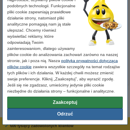
podobnych technologii. Funkcjonalne
pliki cookie zapewniają prawidłowe
działanie strony, natomiast pliki
analityczne pomagają nam ją stale
ulepszać. Chcemy również
wyświetlać reklamy, które
Spinacze biurowe 33 mm
Zestaw 4x marker do tablic
odpowiadają Twoim
okrągłe (100 sztuk), 123drukuj
suchościeralnych (okrągła
zainteresowaniom, dlatego używamy
końcówka 2,5 mm) 123drukuj
plików cookie do analizowania zachowań zarówno na naszej
2,90 zł
19,90 zł
z VAT
z VAT
stronie, jak i poza nią. Nasza
polityka prywatności dotycząca
plików cookie
zawiera wszystkie szczegóły na temat rodzajów
tych plików i ich działania. W każdej chwili możesz zmienić
swoje preferencje. Kliknij „Zaakceptuj”, aby wyrazić zgodę.
Jeśli się nie zgadzasz, umieścimy jedynie pliki cookie
niezbędne do działania strony – funkcjonalne i analityczne.
Zaakceptuj
Odrzuć
600 tysięcy zadowolonych klientów