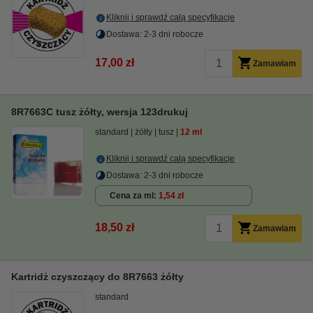
Kliknij i sprawdź całą specyfikacje
Dostawa: 2-3 dni robocze
17,00 zł
Zamawiam
8R7663C tusz żółty, wersja 123drukuj
standard
żółty
tusz
12 ml
Kliknij i sprawdź całą specyfikacje
Dostawa: 2-3 dni robocze
Cena za ml
1,54 zł
18,50 zł
Zamawiam
Kartridż czyszczący do 8R7663 żółty
standard