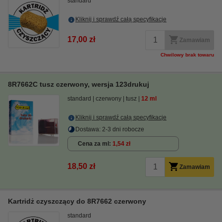
standard
Kliknij i sprawdź całą specyfikacje
17,00 zł
Zamawiam
Chwilowy brak towaru
8R7662C tusz czerwony, wersja 123drukuj
standard
czerwony
tusz
12 ml
Kliknij i sprawdź całą specyfikacje
Dostawa: 2-3 dni robocze
Cena za ml
1,54 zł
18,50 zł
Zamawiam
Kartridż czyszczący do 8R7662 czerwony
standard