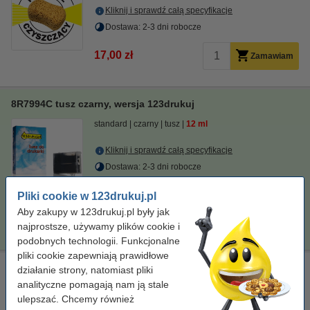
Kliknij i sprawdź całą specyfikacje
Dostawa: 2-3 dni robocze
17,00 zł
Zamawiam
8R7994C tusz czarny, wersja 123drukuj
standard
czarny
tusz
12 ml
Kliknij i sprawdź całą specyfikacje
Dostawa: 2-3 dni robocze
Cena za ml
1,54 zł
Pliki cookie w 123drukuj.pl
Aby zakupy w 123drukuj.pl były jak
18,50 zł
Zamawiam
najprostsze, używamy plików cookie i
podobnych technologii. Funkcjonalne
pliki cookie zapewniają prawidłowe
8R7999 głowica, oryginalna
działanie strony, natomiast pliki
analityczne pomagają nam ją stale
kolorowy
głowica atramentowa
-
± 7.000 stron
ulepszać. Chcemy również