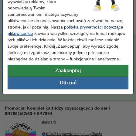
wyświetlać reklamy, które
Kliknij i sprawdź całą specyfikacje
odpowiadają Twoim
zainteresowaniom, dlatego używamy
Zamawiam
plików cookie do analizowania zachowań zarówno na naszej
Ten produkt został wycofany
stronie, jak i poza nią. Nasza
polityka prywatności dotycząca
plików cookie
zawiera wszystkie szczegóły na temat rodzajów
tych plików i ich działania. W każdej chwili możesz zmienić
Promocja: Komplet tuszów do serii 8R7661/62/63 + 8R7994
swoje preferencje. Kliknij „Zaakceptuj”, aby wyrazić zgodę.
(czarny, zwiększona pojemność + 3 kolory)
Jeśli się nie zgadzasz, umieścimy jedynie pliki cookie
XL
opakowanie zbiorcze
niezbędne do działania strony – funkcjonalne i analityczne.
Kliknij i sprawdź całą specyfikacje
Zaakceptuj
Dostawa: 2-3 dni robocze
Odrzuć
66,00 zł
Zamawiam
Promocja: Komplet kartridży czyszczących do serii
8R7661/62/63 + 8R7994
standard
Kliknij i sprawdź całą specyfikacje