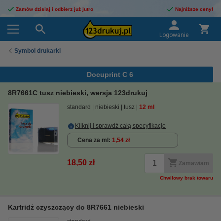
Zamów dzisiaj i odbierz już jutro
Najniższe ceny!
Logowanie
Symbol drukarki
Docuprint C 6
8R7661C tusz niebieski, wersja 123drukuj
standard
niebieski
tusz
12 ml
Kliknij i sprawdź całą specyfikacje
Cena za ml
1,54 zł
18,50 zł
Zamawiam
Chwilowy brak towaru
Kartridż czyszczący do 8R7661 niebieski