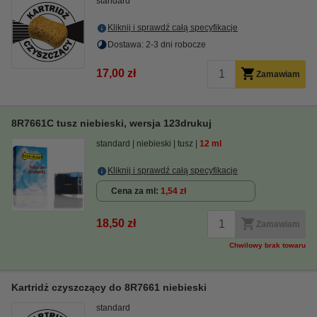
standard
Kliknij i sprawdź całą specyfikacje
Dostawa: 2-3 dni robocze
17,00 zł
Zamawiam
8R7661C tusz niebieski, wersja 123drukuj
standard
niebieski
tusz
12 ml
Kliknij i sprawdź całą specyfikacje
Cena za ml
1,54 zł
18,50 zł
Zamawiam
Chwilowy brak towaru
Kartridż czyszczący do 8R7661 niebieski
standard