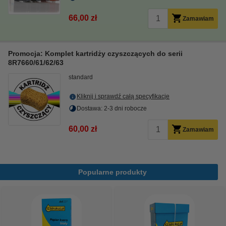
66,00 zł
Zamawiam
Promocja: Komplet kartridży czyszczących do serii
8R7660/61/62/63
standard
Kliknij i sprawdź całą specyfikacje
Dostawa: 2-3 dni robocze
60,00 zł
Zamawiam
Popularne produkty