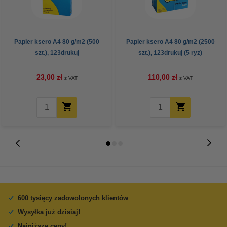
Papier ksero A4 80 g/m2 (500
Papier ksero A4 80 g/m2 (2500
szt.), 123drukuj
szt.), 123drukuj (5 ryz)
23,00 zł
110,00 zł
z VAT
z VAT
600 tysięcy zadowolonych klientów
Wysyłka już dzisiaj!
Najniższe ceny!