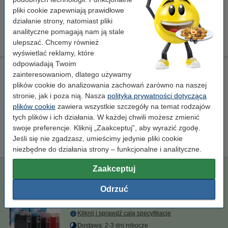
Kliknij i sprawdź całą specyfikacje
pliki cookie zapewniają prawidłowe
Dostawa: 2-3 dni robocze
działanie strony, natomiast pliki
analityczne pomagają nam ją stale
17,00 zł
Zamawiam
ulepszać. Chcemy również
wyświetlać reklamy, które
odpowiadają Twoim
8R7659 głowica kolorowa, oryginalna
zainteresowaniom, dlatego używamy
kolorowy
głowica atramentowa
-
± 3.000 stron
plików cookie do analizowania zachowań zarówno na naszej
stronie, jak i poza nią. Nasza
polityka prywatności dotycząca
Kliknij i sprawdź całą specyfikacje
plików cookie
zawiera wszystkie szczegóły na temat rodzajów
tych plików i ich działania. W każdej chwili możesz zmienić
Zamawiam
swoje preferencje. Kliknij „Zaakceptuj”, aby wyrazić zgodę.
Jeśli się nie zgadzasz, umieścimy jedynie pliki cookie
Ten produkt został wycofany
niezbędne do działania strony – funkcjonalne i analityczne.
Zaakceptuj
Promocja: Komplet tuszów do serii 8R7660/61/62/63 (czarny,
standardowa pojemność + 3 kolory)
Odrzuć
standard
opakowanie zbiorcze
Kliknij i sprawdź całą specyfikacje
Dostawa: 2-3 dni robocze