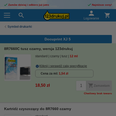
Zamów dzisiaj i odbierz już jutro
Najniższe ceny!
Logowanie
Symbol drukarki
Docuprint XJ 5
8R7660C tusz czarny, wersja 123drukuj
standard
czarny
tusz
12 ml
Kliknij i sprawdź całą specyfikacje
Cena za ml
1,54 zł
18,50 zł
Zamawiam
Chwilowy brak towaru
Kartridż czyszczący do 8R7660 czarny