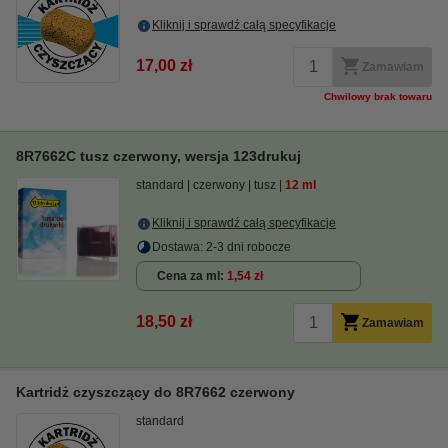
Kliknij i sprawdź całą specyfikacje
17,00 zł
Zamawiam
Chwilowy brak towaru
8R7662C tusz czerwony, wersja 123drukuj
standard
czerwony
tusz
12 ml
Kliknij i sprawdź całą specyfikacje
Dostawa: 2-3 dni robocze
Cena za ml
1,54 zł
18,50 zł
Zamawiam
Kartridż czyszczący do 8R7662 czerwony
standard