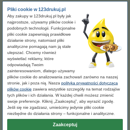
OEM:
TN241C
Pliki cookie w 123drukuj.pl
Kolor:
niebieski
Aby zakupy w 123drukuj.pl były jak
najprostsze, używamy plików cookie i
niebieski
podobnych technologii. Funkcjonalne
pliki cookie zapewniają prawidłowe
Pojemność:
standard
działanie strony, natomiast pliki
analityczne pomagają nam ją stale
XL
standard
ulepszać. Chcemy również
wyświetlać reklamy, które
Kliknij i sprawdź całą specyfikacje
odpowiadają Twoim
Zaoszczędź prawie
60%
w porównaniu do wersji oryginalnej!
zainteresowaniom, dlatego używamy
Dostępny
Zamów na wtorek
plików cookie do analizowania zachowań zarówno na naszej
stronie, jak i poza nią. Nasza
polityka prywatności dotycząca
Za stronę
0,08 zł
plików cookie
zawiera wszystkie szczegóły na temat rodzajów
tych plików i ich działania. W każdej chwili możesz zmienić
129,00 zł
Zamawiam
swoje preferencje. Kliknij „Zaakceptuj”, aby wyrazić zgodę.
Jeśli się nie zgadzasz, umieścimy jedynie pliki cookie
Wskazówka: zamów papier
niezbędne do działania strony – funkcjonalne i analityczne.
Papier ksero A4 80 g/m2 (2500 szt.), 123drukuj
Zaakceptuj
(5 ryz)