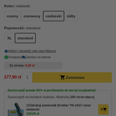
Kolor:
niebieski
czarny
czerwony
niebieski
żółty
Pojemność:
standard
XL
standard
Kliknij i sprawdź całą specyfikacje
Dostępny
Zamów na wtorek
Za stronę
0,20 zł
277,90 zł
Zamawiam
Zaoszczędź prawie
60%
w porównaniu do wersji oryginalnej!
Zaoszczędź na kosztach wydruku. Wydrukuj
200 stron więcej
.
123drukuj zamiennik Brother TN-241C toner
niebieski
129,00 zł