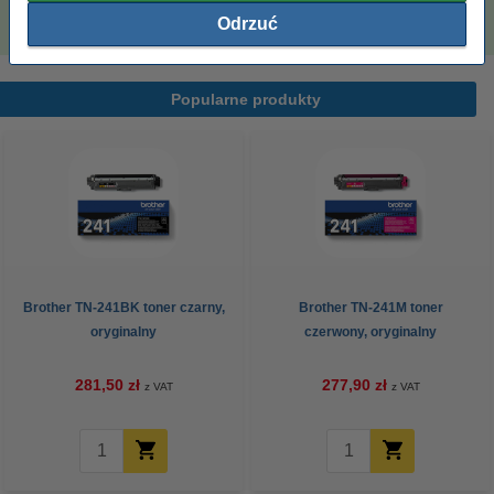
110,00 zł
Odrzuć
Popularne produkty
Brother TN-241BK toner czarny,
Brother TN-241M toner
oryginalny
czerwony, oryginalny
281,50 zł
277,90 zł
z VAT
z VAT