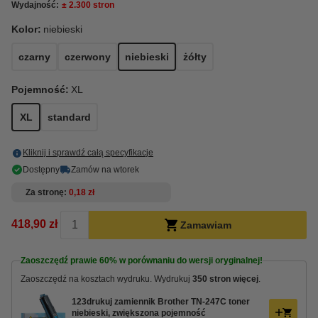
Wydajność:
± 2.300 stron
Kolor:
niebieski
czarny
czerwony
niebieski
żółty
Pojemność:
XL
XL
standard
Kliknij i sprawdź całą specyfikacje
Dostępny
Zamów na wtorek
Za stronę
0,18 zł
418,90 zł
Zamawiam
Zaoszczędź prawie
60%
w porównaniu do wersji oryginalnej!
Zaoszczędź na kosztach wydruku. Wydrukuj
350 stron więcej
.
123drukuj zamiennik Brother TN-247C toner
niebieski, zwiększona pojemność