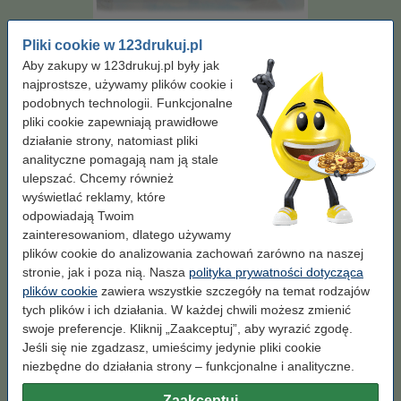
Pojemność:
XL
Marka:
123drukuj
Wydajność:
± 2.650 stron
OEM:
TN247C
Pliki cookie w 123drukuj.pl
Aby zakupy w 123drukuj.pl były jak
Kolor:
niebieski
najprostsze, używamy plików cookie i
podobnych technologii. Funkcjonalne
niebieski
pliki cookie zapewniają prawidłowe
działanie strony, natomiast pliki
Pojemność:
XL
analityczne pomagają nam ją stale
ulepszać. Chcemy również
XL
standard
wyświetlać reklamy, które
odpowiadają Twoim
Kliknij i sprawdź całą specyfikacje
zainteresowaniom, dlatego używamy
Zaoszczędź prawie
60%
w porównaniu do wersji oryginalnej!
plików cookie do analizowania zachowań zarówno na naszej
Dostępny
Zamów na wtorek
stronie, jak i poza nią. Nasza
polityka prywatności dotycząca
plików cookie
zawiera wszystkie szczegóły na temat rodzajów
Za stronę
0,08 zł
tych plików i ich działania. W każdej chwili możesz zmienić
swoje preferencje. Kliknij „Zaakceptuj”, aby wyrazić zgodę.
199,00 zł
Zamawiam
Jeśli się nie zgadzasz, umieścimy jedynie pliki cookie
niezbędne do działania strony – funkcjonalne i analityczne.
Wskazówka: zamów papier
Zaakceptuj