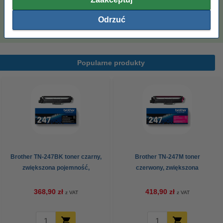
Papier ksero A4 80 g/m2 (2500 szt.), 123drukuj
(5 ryz)
Odrzuć
110,00 zł
Popularne produkty
Brother TN-247BK toner czarny,
Brother TN-247M toner
zwiększona pojemność,
czerwony, zwiększona
oryginalny
pojemność, oryginalny
368,90 zł
418,90 zł
z VAT
z VAT