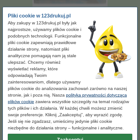
Pojemność:
XL
Marka:
123drukuj
Wydajność:
± 2.650 stron
OEM:
TN247Y
Pliki cookie w 123drukuj.pl
Aby zakupy w 123drukuj.pl były jak
Kolor:
żółty
najprostsze, używamy plików cookie i
podobnych technologii. Funkcjonalne
żółty
pliki cookie zapewniają prawidłowe
działanie strony, natomiast pliki
Pojemność:
XL
analityczne pomagają nam ją stale
ulepszać. Chcemy również
XL
standard
wyświetlać reklamy, które
odpowiadają Twoim
Kliknij i sprawdź całą specyfikacje
zainteresowaniom, dlatego używamy
Zaoszczędź prawie
60%
w porównaniu do wersji oryginalnej!
plików cookie do analizowania zachowań zarówno na naszej
Dostępny
Zamów na wtorek
stronie, jak i poza nią. Nasza
polityka prywatności dotycząca
plików cookie
zawiera wszystkie szczegóły na temat rodzajów
Za stronę
0,08 zł
tych plików i ich działania. W każdej chwili możesz zmienić
swoje preferencje. Kliknij „Zaakceptuj”, aby wyrazić zgodę.
199,00 zł
Zamawiam
Jeśli się nie zgadzasz, umieścimy jedynie pliki cookie
niezbędne do działania strony – funkcjonalne i analityczne.
Wskazówka: zamów papier
Zaakceptuj