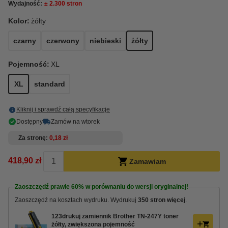
Wydajność:
± 2.300 stron
Kolor:
żółty
czarny
czerwony
niebieski
żółty
Pojemność:
XL
XL
standard
Kliknij i sprawdź całą specyfikacje
Dostępny
Zamów na wtorek
Za stronę
0,18 zł
418,90 zł
Zamawiam
Zaoszczędź prawie
60%
w porównaniu do wersji oryginalnej!
Zaoszczędź na kosztach wydruku. Wydrukuj
350 stron więcej
.
123drukuj zamiennik Brother TN-247Y toner
żółty, zwiększona pojemność