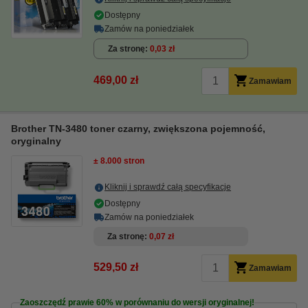
Dostępny
Zamów na poniedziałek
Za stronę
0,03 zł
469,00 zł
Zamawiam
Brother TN-3480 toner czarny, zwiększona pojemność,
oryginalny
± 8.000 stron
Kliknij i sprawdź całą specyfikacje
Dostępny
Zamów na poniedziałek
Za stronę
0,07 zł
529,50 zł
Zamawiam
Zaoszczędź prawie
60%
w porównaniu do wersji oryginalnej!