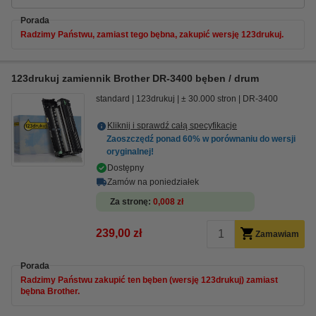
Porada
Radzimy Państwu, zamiast tego bębna, zakupić wersję 123drukuj.
123drukuj zamiennik Brother DR-3400 bęben / drum
standard
123drukuj
± 30.000 stron
DR-3400
Kliknij i sprawdź całą specyfikacje
Zaoszczędź ponad
60%
w porównaniu do wersji
oryginalnej!
Dostępny
Zamów na poniedziałek
Za stronę
0,008 zł
239,00 zł
Zamawiam
Porada
Radzimy Państwu zakupić ten bęben (wersję 123drukuj) zamiast
bębna Brother.