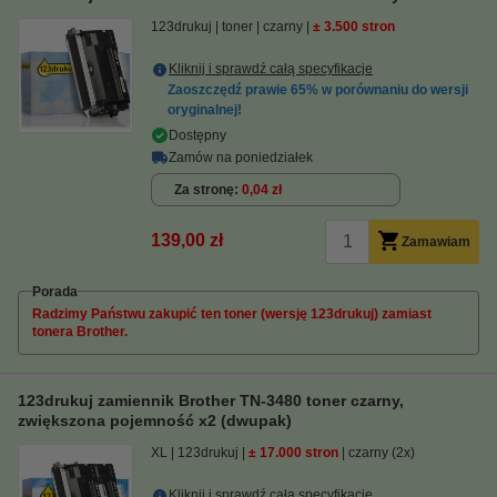
123drukuj
toner
czarny
± 3.500 stron
Kliknij i sprawdź całą specyfikacje
Zaoszczędź prawie
65%
w porównaniu do wersji
oryginalnej!
Dostępny
Zamów na poniedziałek
Za stronę
0,04 zł
139,00 zł
Zamawiam
Porada
Radzimy Państwu zakupić ten toner (wersję 123drukuj) zamiast
tonera Brother.
123drukuj zamiennik Brother TN-3480 toner czarny,
zwiększona pojemność x2 (dwupak)
XL
123drukuj
± 17.000 stron
czarny (2x)
Kliknij i sprawdź całą specyfikacje