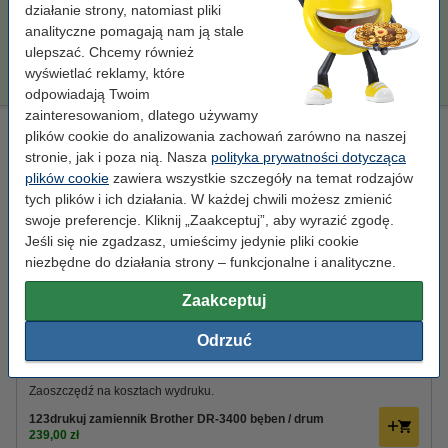
działanie strony, natomiast pliki
analityczne pomagają nam ją stale
Porada
ulepszać. Chcemy również
Radzimy Państwu zakupić ten toner (wersję 123drukuj) zamiast
tonera Brother.
wyświetlać reklamy, które
odpowiadają Twoim
zainteresowaniom, dlatego używamy
Brother DR-3400 bęben światłoczuły / drum, oryginalny
plików cookie do analizowania zachowań zarówno na naszej
stronie, jak i poza nią. Nasza
polityka prywatności dotycząca
standard
Brother
± 30.000 stron
DR-3400
plików cookie
zawiera wszystkie szczegóły na temat rodzajów
Kliknij i sprawdź całą specyfikacje
tych plików i ich działania. W każdej chwili możesz zmienić
swoje preferencje. Kliknij „Zaakceptuj”, aby wyrazić zgodę.
Dostępny
Jeśli się nie zgadzasz, umieścimy jedynie pliki cookie
Zamów na poniedziałek
niezbędne do działania strony – funkcjonalne i analityczne.
Za stronę
0,02 zł
Zaakceptuj
629,00 zł
Zamawiam
Odrzuć
Zaoszczędź ponad
60%
w porównaniu do wersji oryginalnej!
Zaoszczędź na kosztach wydruku.
123drukuj zamiennik Brother DR-3400 bęben / drum
239,00 zł