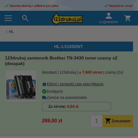
Zamów dzisiaj i odbierz już jutro
Najniższe ceny!
Logowanie
HL
HL-L5100DNT
123drukuj zamiennik Brother TN-3430 toner czarny x2
(dwupak)
standard
123drukuj
± 7.000 stron
czarny (2x)
Kliknij i sprawdź całą specyfikacje
Dostępny
Zamów na poniedziałek
Za stronę
0,04 zł
269,00 zł
Zamawiam