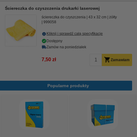
Ściereczka do czyszczenia drukarki laserowej
ściereczka do czyszczenia
43 x 32 cm
żółty
999058
Kliknij i sprawdź całą specyfikacje
Dostępny
Zamów na poniedziałek
7,50 zł
Zamawiam
Popularne produkty