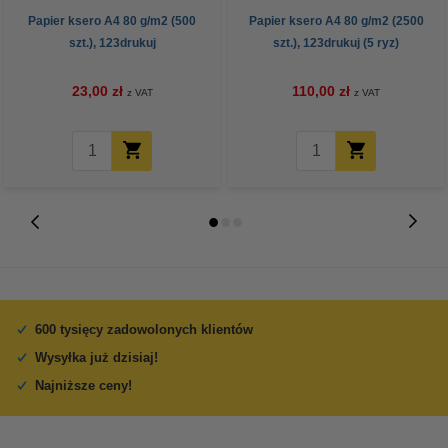
Papier ksero A4 80 g/m2 (500
Papier ksero A4 80 g/m2 (2500
szt.), 123drukuj
szt.), 123drukuj (5 ryz)
23,00 zł
110,00 zł
z VAT
z VAT
600 tysięcy zadowolonych klientów
Wysyłka już dzisiaj!
Najniższe ceny!