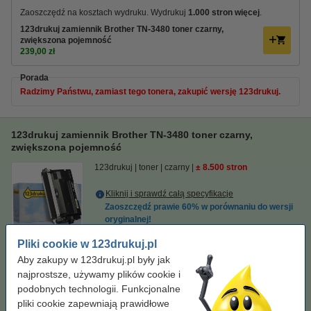
Zaoszczędź na kosztach wydruku. Wydrukuj
1.000 stron więcej
.
123drukuj zamiennik Brother TN-3480 toner czarny,
zwiększona pojemność
239,00 zł
Porada
Radzimy Państwu, zamiast tego tonera, zakupić wersję 123drukuj.
123drukuj zamiennik Brother TN-3480 toner czarny,
zwiększona pojemność
123drukuj
toner
czarny
± 8.500 stron
Kliknij i sprawdź całą specyfikacje
Zaoszczędź prawie
60%
w porównaniu do wersji
oryginalnej!
Dostępny
Pliki cookie w 123drukuj.pl
Zamów na poniedziałek
Aby zakupy w 123drukuj.pl były jak
Za stronę
0,03 zł
najprostsze, używamy plików cookie i
podobnych technologii. Funkcjonalne
239,00 zł
Zamawiam
pliki cookie zapewniają prawidłowe